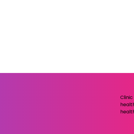
Clini
healt
healt