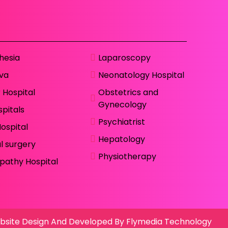
hesia
Laparoscopy
va
Neonatology Hospital
 Hospital
Obstetrics and
Gynecology
pitals
Psychiatrist
ospital
Hepatology
l surgery
Physiotherapy
athy Hospital
site Design And Developed By Flymedia Technology