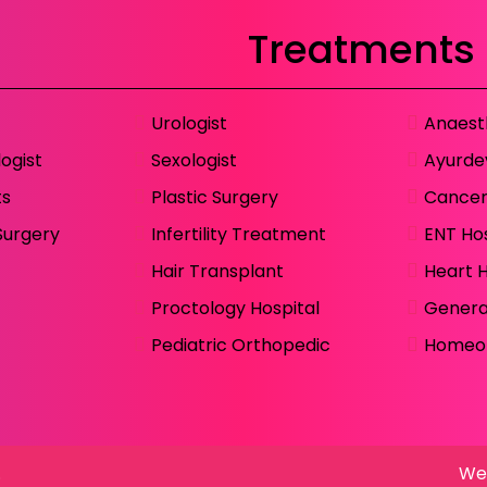
Treatments
Urologist
Anaest
ogist
Sexologist
Ayurde
ts
Plastic Surgery
Cancer
Surgery
Infertility Treatment
ENT Hos
Hair Transplant
Heart H
Proctology Hospital
Genera
Pediatric Orthopedic
Homeop
.
Web