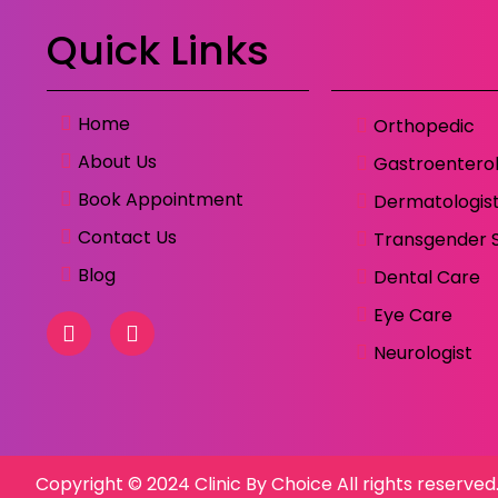
Quick Links
Home
Orthopedic
About Us
Gastroenterol
Book Appointment
Dermatologis
Contact Us
Transgender 
Blog
Dental Care
Eye Care
Neurologist
Copyright © 2024 Clinic By Choice All rights reserved