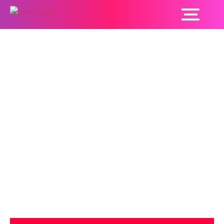
आखिर क्या होता है
एंकल-ब्रेकियल इंडेक्स
टेस्ट (ABI)? डॉक्टर से
जानें, दिल की सेहत की
जांच के इस आसान तरीके
के बारे में!